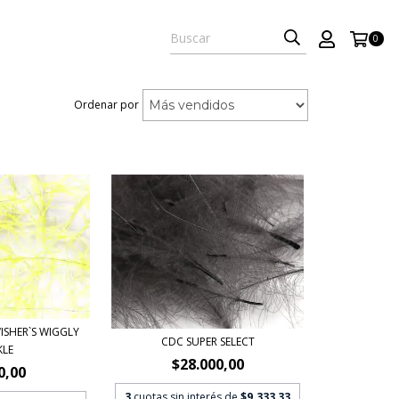
0
Ordenar por
ISHER`S WIGGLY
CDC SUPER SELECT
KLE
$28.000,00
0,00
3
cuotas sin interés de
$9.333,33