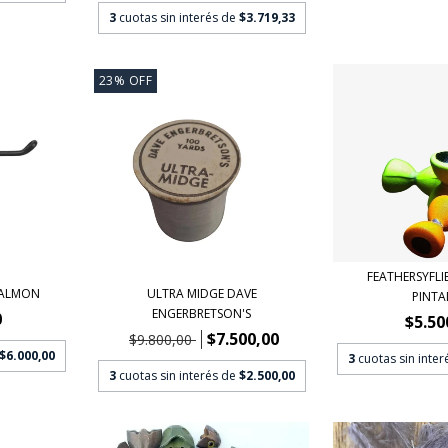
3
cuotas sin interés de
$3.719,33
23
%
OFF
FEATHERSYFLIE
 SALMON
ULTRA MIDGE DAVE
PINT
ENGERBRETSON'S
0
$5.50
$7.500,00
$9.800,00
$6.000,00
3
cuotas sin inte
3
cuotas sin interés de
$2.500,00