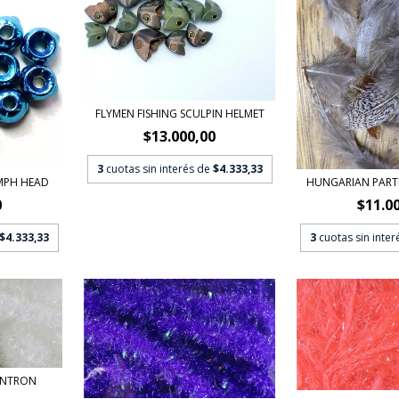
FLYMEN FISHING SCULPIN HELMET
$13.000,00
3
cuotas sin interés de
$4.333,33
MPH HEAD
HUNGARIAN PART
0
$11.0
$4.333,33
3
cuotas sin inte
ANTRON