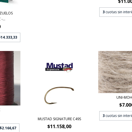
$11.0
3
cuotas sin inte
NZUELOS
...
0
$14.333,33
UNI-MOHA
$7.00
X
3
cuotas sin inte
MUSTAD SIGNATURE C49S
$11.158,00
$2.166,67