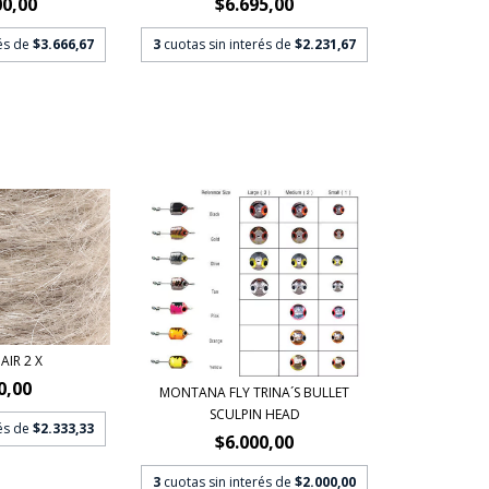
00,00
$6.695,00
rés de
$3.666,67
3
cuotas sin interés de
$2.231,67
IR 2 X
0,00
MONTANA FLY TRINA´S BULLET
SCULPIN HEAD
rés de
$2.333,33
$6.000,00
3
cuotas sin interés de
$2.000,00