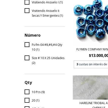
Visitiendo Anzuelo I (1)
Visitiendo Anzuelo Ii
Secas Y Emergentes (1)
Número
Fs-fm-04 #8,#6,#4 Qty
FLYMEN COMPANY NY
10 (1)
$13.000,0
Size # 10 X 25 Unidades
(2)
3
cuotas sin interés de
Qty
10 Pcs (9)
20 (1)
HARELINE TRIOBAL 
CHENILLE