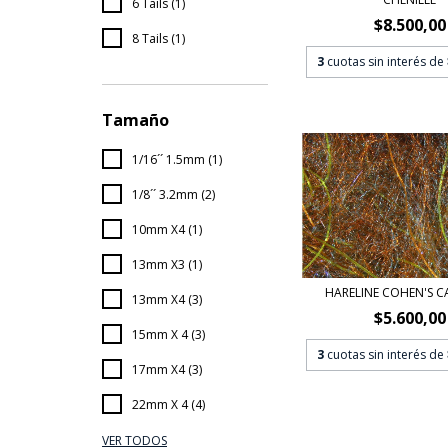
6 Tails (1)
$8.500,00
8 Tails (1)
3
cuotas sin interés de
Tamaño
1/16´´ 1.5mm (1)
1/8´´ 3.2mm (2)
10mm X4 (1)
13mm X3 (1)
HARELINE COHEN'S C
13mm X4 (3)
$5.600,00
15mm X 4 (3)
3
cuotas sin interés de
17mm X4 (3)
22mm X 4 (4)
VER TODOS