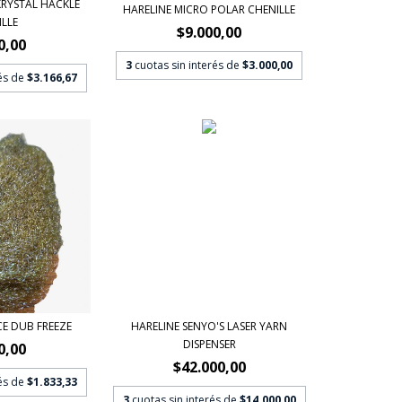
KRYSTAL HACKLE
HARELINE MICRO POLAR CHENILLE
LLE
$9.000,00
0,00
3
cuotas sin interés de
$3.000,00
rés de
$3.166,67
CE DUB FREEZE
HARELINE SENYO'S LASER YARN
DISPENSER
0,00
$42.000,00
rés de
$1.833,33
3
cuotas sin interés de
$14.000,00