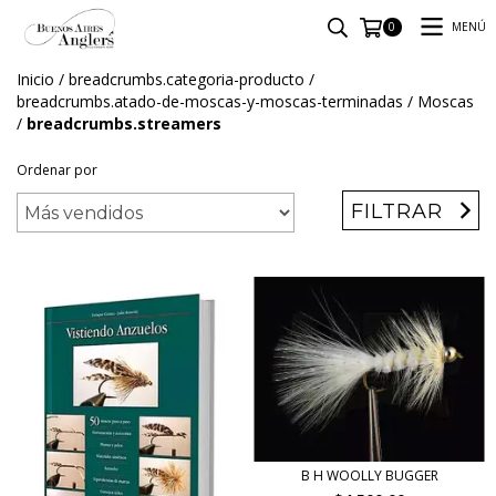
MENÚ
0
Inicio
/
breadcrumbs.categoria-producto
/
breadcrumbs.atado-de-moscas-y-moscas-terminadas
/
Moscas
/
breadcrumbs.streamers
Ordenar por
FILTRAR
B H WOOLLY BUGGER