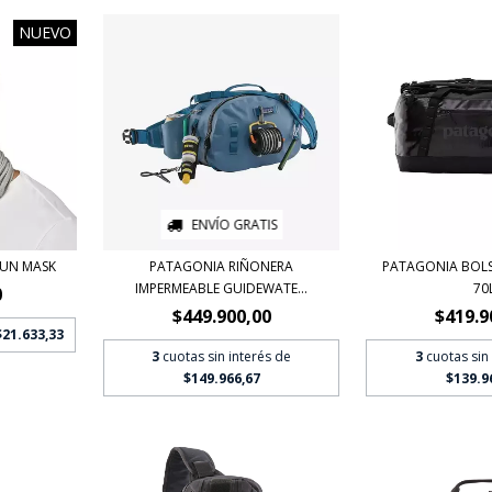
NUEVO
ENVÍO GRATIS
SUN MASK
PATAGONIA RIÑONERA
PATAGONIA BOL
IMPERMEABLE GUIDEWATE...
70
0
$449.900,00
$419.9
$21.633,33
3
cuotas sin interés de
3
cuotas sin
$149.966,67
$139.9