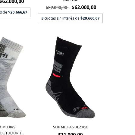
$62.000,00
$62.000,00
$82.000,00
és de
$20.666,67
3
cuotas sin interés de
$20.666,67
A MEDIAS
SOX MEDIAS DE236A
OUTDOOR T...
$11.000,00