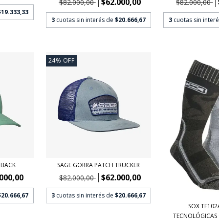
$62.000,00
$82.000,00
$82.000,00
$19.333,33
3
cuotas sin interés de
$20.666,67
3
cuotas sin inter
24
%
OFF
 BACK
SAGE GORRA PATCH TRUCKER
000,00
$62.000,00
$82.000,00
$20.666,67
3
cuotas sin interés de
$20.666,67
SOX TE102
TECNOLÓGICAS 