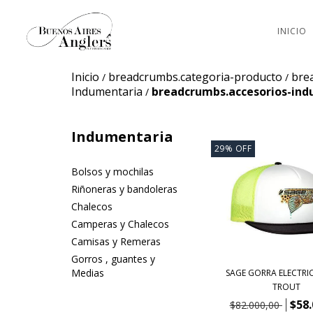
INICIO
Inicio
breadcrumbs.categoria-producto
bre
/
/
Indumentaria
breadcrumbs.accesorios-in
/
Indumentaria
29
%
OFF
Bolsos y mochilas
Riñoneras y bandoleras
Chalecos
Camperas y Chalecos
Camisas y Remeras
Gorros , guantes y
Medias
SAGE GORRA ELECTRI
TROUT
$58.
$82.000,00