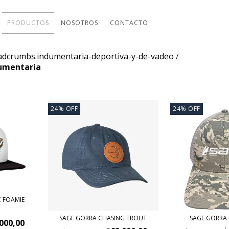
PRODUCTOS
NOSOTROS
CONTACTO
adcrumbs.indumentaria-deportiva-y-de-vadeo
/
dumentaria
24
%
OFF
24
%
OFF
C FOAMIE
SAGE GORRA CHASING TROUT
SAGE GORRA
000,00