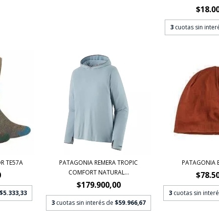
$18.0
3
cuotas sin inte
R TE57A
PATAGONIA REMERA TROPIC
PATAGONIA 
COMFORT NATURAL...
0
$78.5
$179.900,00
$5.333,33
3
cuotas sin inter
3
cuotas sin interés de
$59.966,67