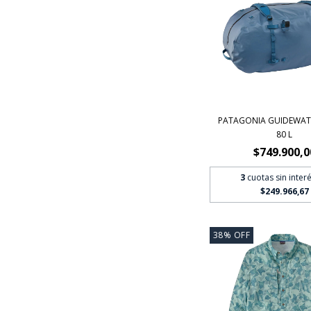
PATAGONIA GUIDEWAT
80 L
$749.900,0
3
cuotas sin inter
$249.966,67
38
%
OFF