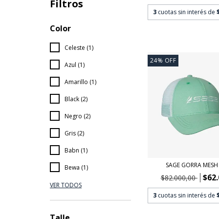
Filtros
3
cuotas sin interés de
Color
Celeste (1)
24
%
OFF
Azul (1)
Amarillo (1)
Black (2)
Negro (2)
Gris (2)
Babn (1)
SAGE GORRA MESH
Bewa (1)
$62.
$82.000,00
VER TODOS
3
cuotas sin interés de
Talle