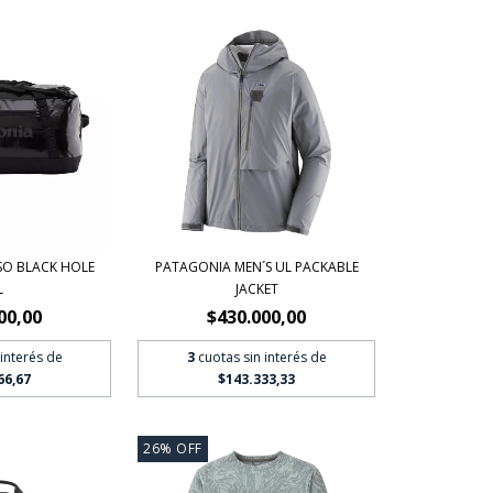
SO BLACK HOLE
PATAGONIA MEN´S UL PACKABLE
L
JACKET
00,00
$430.000,00
 interés de
3
cuotas sin interés de
66,67
$143.333,33
26
%
OFF