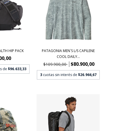
ALTH HIP PACK
PATAGONIA MEN´S L/S CAPILENE
COOL DAILY...
00,00
$80.900,00
$109.900,00
és de
$96.633,33
3
cuotas sin interés de
$26.966,67