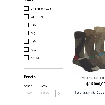
L 41-43 9-10.5 (1)
Unico (2)
S (6)
M (7)
L (8)
Xl (5)
Xxl (5)
Precio
SOX MEDIAS OUTDOO
$16.000,0
DESDE
HASTA
3
cuotas sin interés de