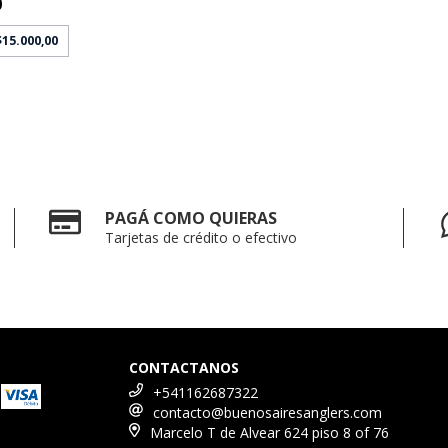
0
$15.000,00
PAGÁ COMO QUIERAS
Tarjetas de crédito o efectivo
CONTACTANOS
+541162687322
contacto@buenosairesanglers.com
Marcelo T de Alvear 624 piso 8 of 76