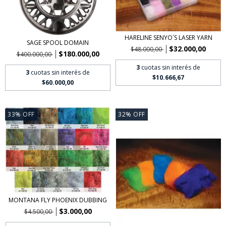
HARELINE SENYO´S LASER YARN
SAGE SPOOL DOMAIN
$32.000,00
$48.000,00
$180.000,00
$400.000,00
3
cuotas sin interés de
3
cuotas sin interés de
$10.666,67
$60.000,00
33
%
OFF
32
%
OFF
MONTANA FLY PHOENIX DUBBING
$3.000,00
$4.500,00