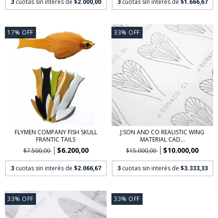
3
cuotas sin interés de
$2.000,00
3
cuotas sin interés de
$1.666,67
17
%
OFF
33
%
OFF
FLYMEN COMPANY FISH SKULL
J:SON AND CO REALISTIC WING
FRANTIC TAILS
MATERIAL CAD...
$6.200,00
$10.000,00
$7.500,00
$15.000,00
3
cuotas sin interés de
$2.066,67
3
cuotas sin interés de
$3.333,33
33
%
OFF
33
%
OFF