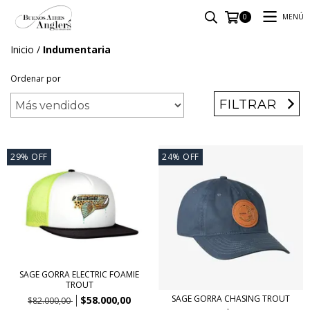
MENÚ
0
Inicio
/
Indumentaria
Ordenar por
FILTRAR
29
%
OFF
24
%
OFF
SAGE GORRA ELECTRIC FOAMIE
TROUT
SAGE GORRA CHASING TROUT
$58.000,00
$82.000,00