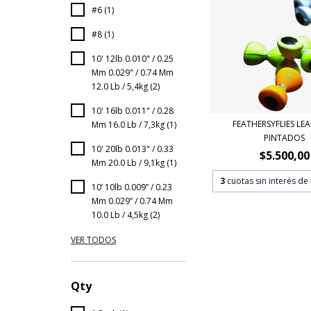
#6 (1)
#8 (1)
10' 12lb 0.010" / 0.25
Mm 0.029" / 0.74 Mm
12.0 Lb / 5,4kg (2)
10' 16lb 0.011" / 0.28
FEATHERSYFLIES LEA
Mm 16.0 Lb / 7,3kg (1)
PINTADOS
10' 20lb 0.013" / 0.33
$5.500,00
Mm 20.0 Lb / 9,1kg (1)
3
cuotas sin interés de
10’ 10lb 0.009” / 0.23
Mm 0.029” / 0.74 Mm
10.0 Lb / 4,5kg (2)
VER TODOS
Qty