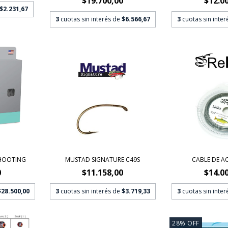
$19.700,00
$12.0
$2.231,67
3
cuotas sin interés de
$6.566,67
3
cuotas sin inte
SHOOTING
MUSTAD SIGNATURE C49S
CABLE DE AC
0
$11.158,00
$14.0
$28.500,00
3
cuotas sin interés de
$3.719,33
3
cuotas sin inte
28
%
OFF