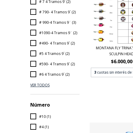
# 7 4 Tramos 9´ (2)
# 790- 4 Tramos 9´ (2)
# 990-4 Tramos 9¨ (3)
#1090-4 Tramos 9¨ (2)
#490- 4 Tramos 9´ (2)
MONTANA FLY TRINA´
#5 4 Tramos 9´ (2)
SCULPIN HEA
$6.000,00
#590- 4 Tramos 9´ (2)
3
cuotas sin interés de
#6 4 Tramos 9´ (2)
VER TODOS
Número
#10 (1)
#4 (1)