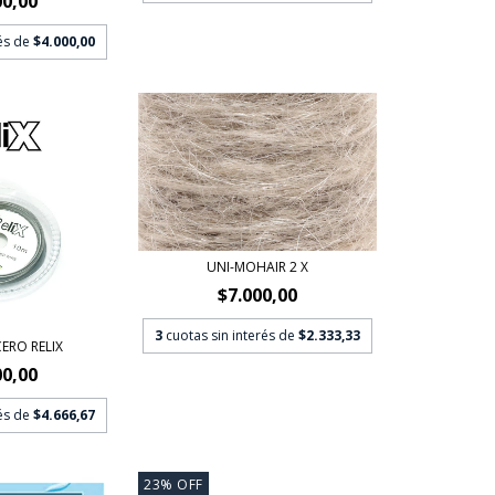
00,00
rés de
$4.000,00
UNI-MOHAIR 2 X
$7.000,00
3
cuotas sin interés de
$2.333,33
ERO RELIX
00,00
rés de
$4.666,67
23
%
OFF