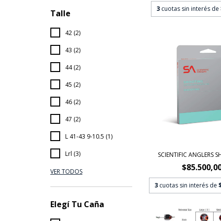
3
cuotas sin interés de
Talle
42 (2)
43 (2)
44 (2)
45 (2)
46 (2)
47 (2)
L 41-43 9-10.5 (1)
Lrl (3)
SCIENTIFIC ANGLERS 
$85.500,0
VER TODOS
3
cuotas sin interés de
Elegí Tu Caña