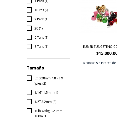
1 Pack (1)
10 Pcs (9)
2 Pack (1)
20 (1)
6 Tails (1)
EUMER TUNGSTENO C
8 Tails (1)
$15.000,0
3
cuotas sin interés de
Tamaño
0x 0.28mm 4.8 Kg 9
´pies (2)
1/16´´ 1.5mm (1)
1/8´´ 3.2mm (2)
10lb 4.5kg 0.23mm
100m (1)