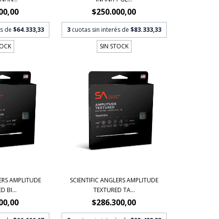
00,00
$250.000,00
és de
$64.333,33
3
cuotas sin interés de
$83.333,33
TOCK
SIN STOCK
ERS AMPLITUDE
SCIENTIFIC ANGLERS AMPLITUDE
 BI...
TEXTURED TA...
00,00
$286.300,00