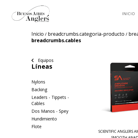
INICIO
Inicio
breadcrumbs.categoria-producto
bre
/
/
breadcrumbs.cables
Equipos
Líneas
Nylons
Backing
Leaders - Tippets -
Cables
Dos Manos - Spey
Hundimiento
Flote
SCIENTIFIC ANGLERS 
SMOOTH ANAD.