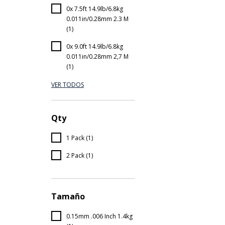
0x 7.5ft 14.9lb/6.8kg
0.011in/0.28mm 2.3 M
(1)
0x 9.0ft 14.9lb/6.8kg
0.011in/0.28mm 2,7 M
(1)
VER TODOS
Qty
1 Pack (1)
2 Pack (1)
Tamaño
0.15mm .006 Inch 1.4kg