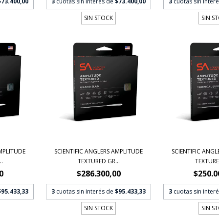
$73.400,00
3
cuotas sin interés de
$73.400,00
3
cuotas sin inter
SIN STOCK
SIN S
AMPLITUDE
SCIENTIFIC ANGLERS AMPLITUDE
SCIENTIFIC ANGL
.
TEXTURED GR...
TEXTURED
0
$286.300,00
$250.0
$95.433,33
3
cuotas sin interés de
$95.433,33
3
cuotas sin inter
SIN STOCK
SIN S