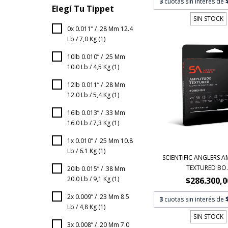
3
cuotas sin interés de
Elegí Tu Tippet
SIN STOCK
0x 0.011” / .28 Mm 12.4
Lb / 7,0 Kg (1)
10lb 0.010” / .25 Mm
10.0 Lb / 4,5 Kg (1)
12lb 0.011” / .28 Mm
12.0 Lb / 5,4 Kg (1)
16lb 0.013” / .33 Mm
16.0 Lb / 7,3 Kg (1)
1x 0.010” / .25 Mm 10.8
Lb / 6.1 Kg (1)
SCIENTIFIC ANGLERS 
TEXTURED BO..
20lb 0.015” / .38 Mm
20.0 Lb / 9,1 Kg (1)
$286.300,0
2x 0.009” / .23 Mm 8.5
3
cuotas sin interés de
Lb / 4,8 Kg (1)
SIN STOCK
3x 0.008” / .20 Mm 7.0