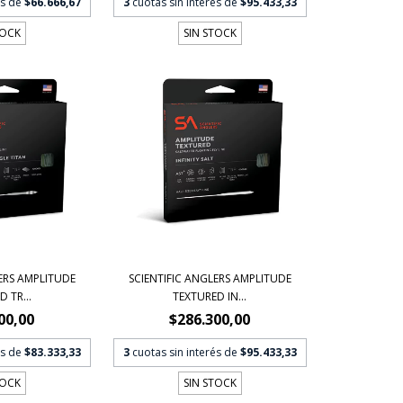
és de
$66.666,67
3
cuotas sin interés de
$95.433,33
TOCK
SIN STOCK
ERS AMPLITUDE
SCIENTIFIC ANGLERS AMPLITUDE
 TR...
TEXTURED IN...
00,00
$286.300,00
és de
$83.333,33
3
cuotas sin interés de
$95.433,33
TOCK
SIN STOCK