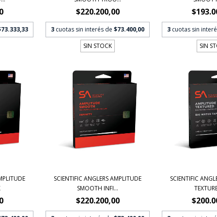
0
$220.200,00
$193.0
$73.333,33
3
cuotas sin interés de
$73.400,00
3
cuotas sin inter
SIN STOCK
SIN S
AMPLITUDE
SCIENTIFIC ANGLERS AMPLITUDE
SCIENTIFIC ANGL
X
SMOOTH INFI...
TEXTURED
0
$220.200,00
$200.0