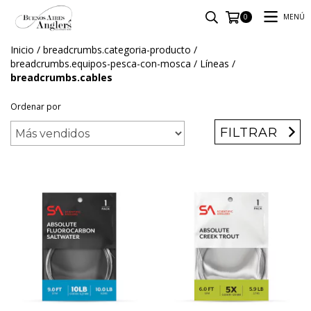
MENÚ
0
Inicio
/
breadcrumbs.categoria-producto
/
breadcrumbs.equipos-pesca-con-mosca
/
Líneas
/
breadcrumbs.cables
Ordenar por
FILTRAR