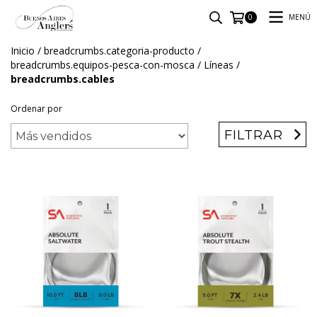
MENÚ
0
Inicio
/
breadcrumbs.categoria-producto
/
breadcrumbs.equipos-pesca-con-mosca
/
Líneas
/
breadcrumbs.cables
Ordenar por
FILTRAR