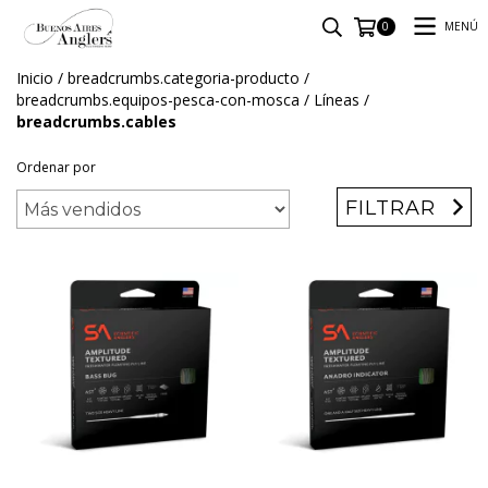
MENÚ
0
Inicio
/
breadcrumbs.categoria-producto
/
breadcrumbs.equipos-pesca-con-mosca
/
Líneas
/
breadcrumbs.cables
Ordenar por
FILTRAR